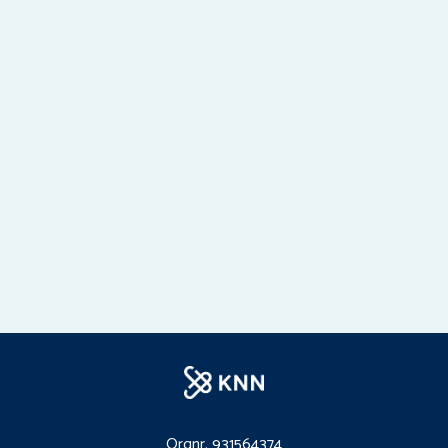
Orgnr. 931564374