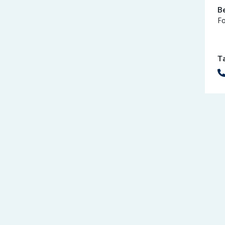
B
F
T