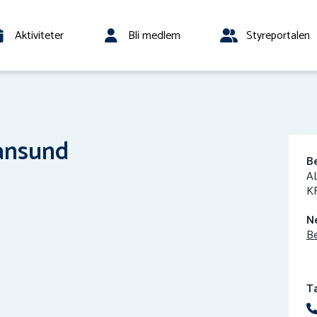
Aktiviteter
Bli medlem
Styreportalen
ansund
B
AL
K
N
Be
T