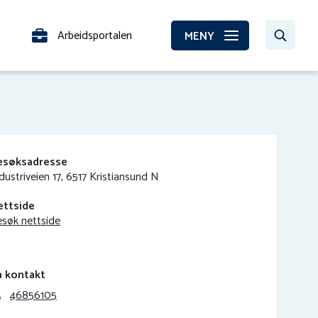
Arbeidsportalen
MENY
esøksadresse
dustriveien 17, 6517 Kristiansund N
ettside
søk nettside
a kontakt
46856105