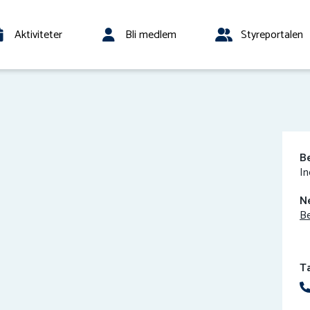
Aktiviteter
Bli medlem
Styreportalen
B
In
N
Be
T