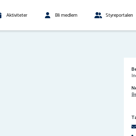
Aktiviteter
Bli medlem
Styreportalen
B
In
N
Be
T