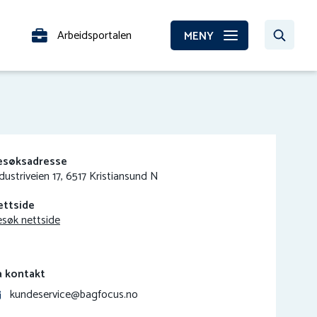
Arbeidsportalen
MENY
esøksadresse
dustriveien 17, 6517 Kristiansund N
ettside
søk nettside
a kontakt
kundeservice@bagfocus.no