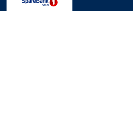
INFORMASJON
Motta nyhetsbrev
Personvernserklæring
Cookies informasjon