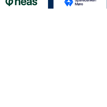
KONTAKT
Fosnagata 12, 6509 Kristiansund
post@knn.no
Kontakt oss